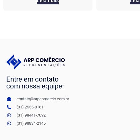
Leia mais
Leia
Entre em contato
com nossa equipe:
contato@arpcomercio.com.br
(31) 2555-8161
(31) 98441-7092
(31) 98834-2145