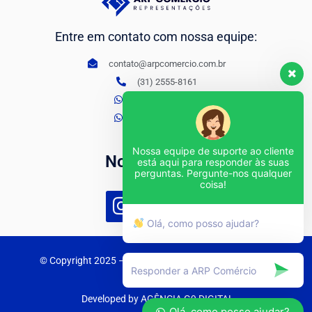
Entre em contato com nossa equipe:
contato@arpcomercio.com.br
(31) 2555-8161
(31) 98441-7092
(31) 98834-2145
Nossa equipe de suporte ao cliente
Nossas redes
está aqui para responder às suas
perguntas. Pergunte-nos qualquer
coisa!
Olá, como posso ajudar?
© Copyright 2025
– ARP – Comercio e Representações
Developed by AGÊNCIA G9 DIGITAL
Olá, como posso ajudar?