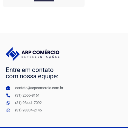
Entre em contato
com nossa equipe:
contato@arpcomercio.com.br
(31) 2555-8161
(31) 98441-7092
(31) 98834-2145