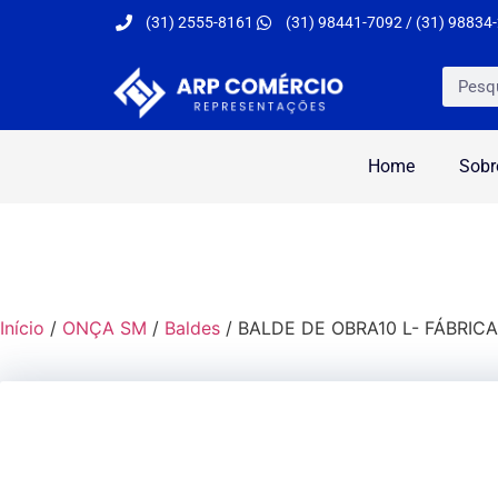
(31) 2555-8161
(31) 98441-7092 / (31) 98834
Home
Sobr
Início
/
ONÇA SM
/
Baldes
/ BALDE DE OBRA10 L- FÁBRIC