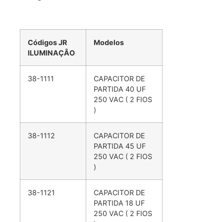
Códigos JR
Modelos
ILUMINAÇÂO
38-1111
CAPACITOR DE
PARTIDA 40 UF
250 VAC ( 2 FIOS
)
38-1112
CAPACITOR DE
PARTIDA 45 UF
250 VAC ( 2 FIOS
)
38-1121
CAPACITOR DE
PARTIDA 18 UF
250 VAC ( 2 FIOS