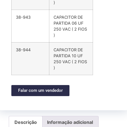
)
38-943
CAPACITOR DE
PARTIDA 06 UF
250 VAC ( 2 FIOS
)
38-944
CAPACITOR DE
PARTIDA 10 UF
250 VAC ( 2 FIOS
)
Falar com um vendedor
Descrição
Informação adicional