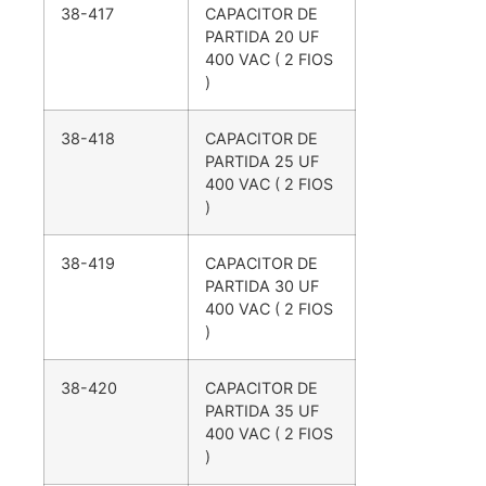
38-417
CAPACITOR DE
PARTIDA 20 UF
400 VAC ( 2 FIOS
)
38-418
CAPACITOR DE
PARTIDA 25 UF
400 VAC ( 2 FIOS
)
38-419
CAPACITOR DE
PARTIDA 30 UF
400 VAC ( 2 FIOS
)
38-420
CAPACITOR DE
PARTIDA 35 UF
400 VAC ( 2 FIOS
)