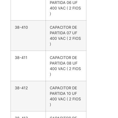
PARTIDA 06 UF
400 VAC ( 2 FIOS
)
38-410
CAPACITOR DE
PARTIDA 07 UF
400 VAC ( 2 FIOS
)
38-411
CAPACITOR DE
PARTIDA 08 UF
400 VAC ( 2 FIOS
)
38-412
CAPACITOR DE
PARTIDA 10 UF
400 VAC ( 2 FIOS
)