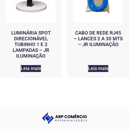
LUMINÁRIA SPOT
CABO DE REDE RJ45
DIRECIONÁVEL
– LANCES 2 A 30 MTS
TUBINHO 1 E 2
– JR ILUMINAÇÃO
LAMPADAS – JR
ILUMINAÇÃO
Leia mais
Leia mais