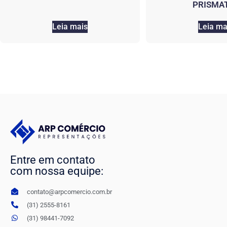
PRISMA
Leia mais
Leia ma
Entre em contato
com nossa equipe:
contato@arpcomercio.com.br
(31) 2555-8161
(31) 98441-7092