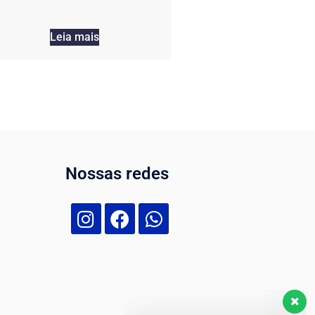
Leia mais
Nossas redes
Nossa equipe de suporte ao cliente
está aqui para responder às suas
perguntas. Pergunte-nos qualquer
coisa!
Olá, como posso ajudar?