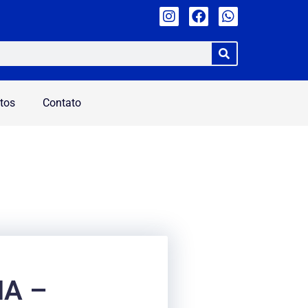
tos
Contato
HA –