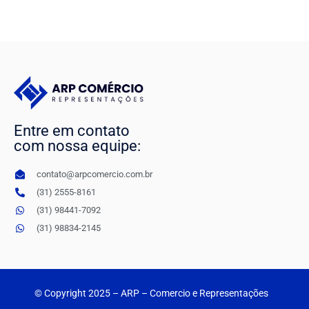
Entre em contato
com nossa equipe:
contato@arpcomercio.com.br
(31) 2555-8161
(31) 98441-7092
(31) 98834-2145
© Copyright 2025
– ARP – Comercio e Representações