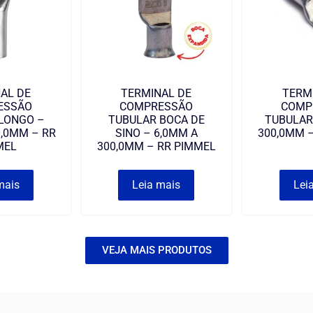
AL DE
TERMINAL DE
TERM
ESSÃO
COMPRESSÃO
COMP
LONGO –
TUBULAR BOCA DE
TUBULAR
0,0MM – RR
SINO – 6,0MM A
300,0MM 
MEL
300,0MM – RR PIMMEL
mais
Leia mais
Lei
VEJA MAIS PRODUTOS