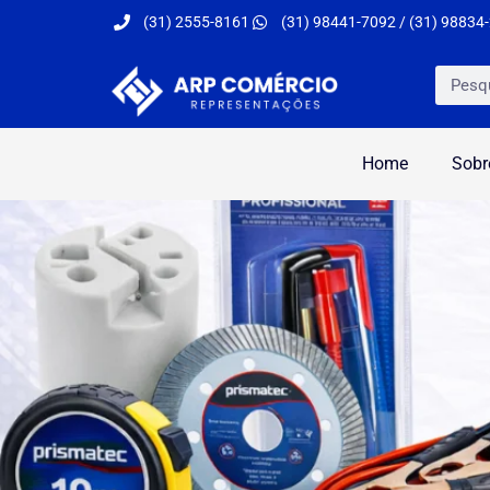
(31) 2555-8161
(31) 98441-7092 / (31) 98834
Home
Sobr