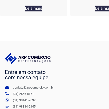
Leia mais
Leia ma
Entre em contato
com nossa equipe:
contato@arpcomercio.com.br
(31) 2555-8161
(31) 98441-7092
(31) 98834-2145