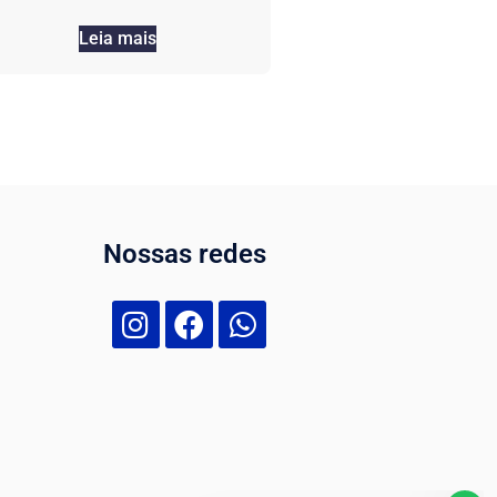
Leia mais
Nossas redes
Nossa equipe de suporte ao cliente
está aqui para responder às suas
perguntas. Pergunte-nos qualquer
coisa!
Olá, como posso ajudar?