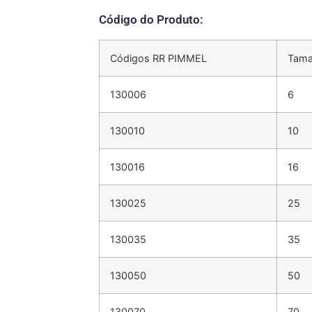
Código do Produto:
Códigos RR PIMMEL
Tama
130006
6
130010
10
130016
16
130025
25
130035
35
130050
50
130070
70