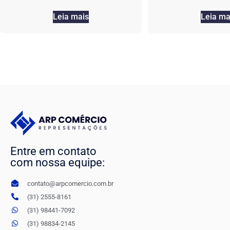
Leia mais
Leia ma
Entre em contato
com nossa equipe:
contato@arpcomercio.com.br
(31) 2555-8161
(31) 98441-7092
(31) 98834-2145