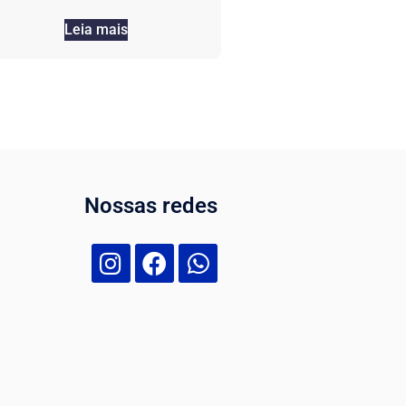
Leia mais
Nossas redes
Nossa equipe de suporte ao cliente
está aqui para responder às suas
perguntas. Pergunte-nos qualquer
coisa!
Olá, como posso ajudar?