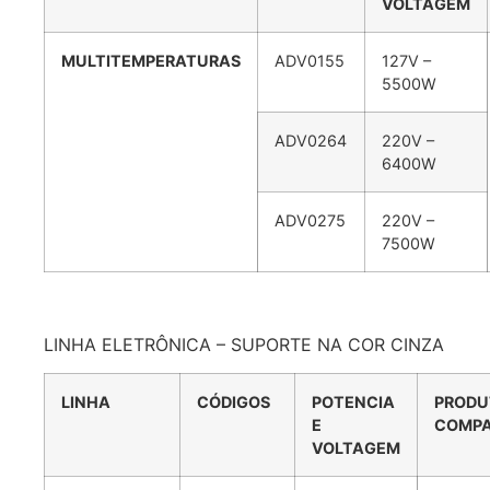
VOLTAGEM
MULTITEMPERATURAS
ADV0155
127V –
5500W
ADV0264
220V –
6400W
ADV0275
220V –
7500W
LINHA ELETRÔNICA – SUPORTE NA COR CINZA
LINHA
CÓDIGOS
POTENCIA
PRODU
E
COMPA
VOLTAGEM