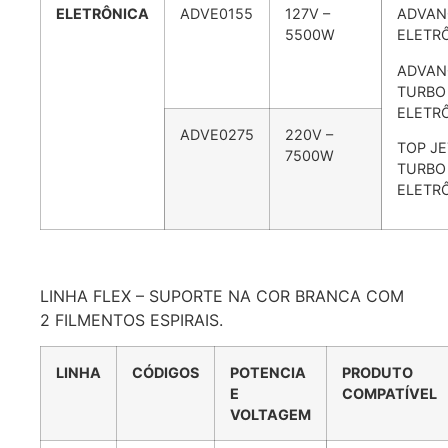
ELETRÔNICA
ADVE0155
127V –
ADVAN
5500W
ELETR
ADVAN
TURBO
ELETR
ADVE0275
220V –
TOP JE
7500W
TURBO
ELETR
LINHA FLEX – SUPORTE NA COR BRANCA COM
2 FILMENTOS ESPIRAIS.
LINHA
CÓDIGOS
POTENCIA
PRODUTO
E
COMPATÍVEL
VOLTAGEM